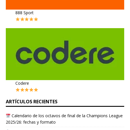
888 Sport
Codere
ARTÍCULOS RECIENTES
Calendario de los octavos de final de la Champions League
2025/26: fechas y formato