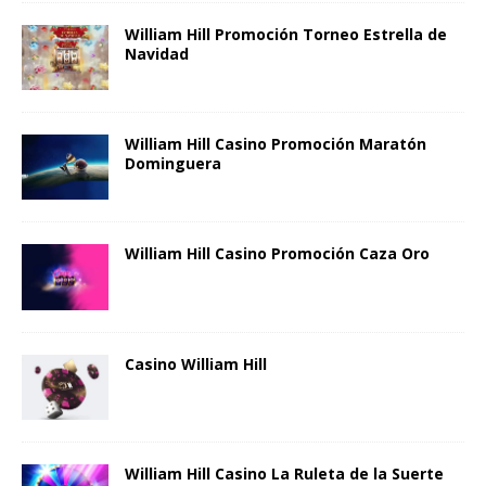
William Hill Promoción Torneo Estrella de
Navidad
William Hill Casino Promoción Maratón
Dominguera
William Hill Casino Promoción Caza Oro
Casino William Hill
William Hill Casino La Ruleta de la Suerte