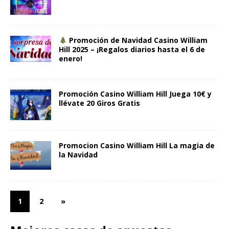
Promoción de Navidad Casino William
Hill 2025 – ¡Regalos diarios hasta el 6 de
enero!
Promoción Casino William Hill Juega 10€ y
llévate 20 Giros Gratis
Promocion Casino William Hill La magia de
la Navidad
1
2
»