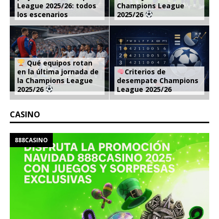
League 2025/26: todos
Champions League
los escenarios
2025/26
Qué equipos rotan
en la última jornada de
Criterios de
la Champions League
desempate Champions
2025/26
League 2025/26
CASINO
888CASINO