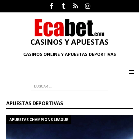
CASINOS Y APUESTAS
CASINOS ONLINE Y APUESTAS DEPORTIVAS
APUESTAS DEPORTIVAS
APUESTAS CHAMPIONS LEAGUE