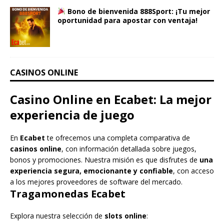
Bono de bienvenida 888Sport: ¡Tu mejor
oportunidad para apostar con ventaja!
CASINOS ONLINE
Casino Online en Ecabet: La mejor
experiencia de juego
En
Ecabet
te ofrecemos una completa comparativa de
casinos online
, con información detallada sobre juegos,
bonos y promociones. Nuestra misión es que disfrutes de
una
experiencia segura, emocionante y confiable
, con acceso
a los mejores proveedores de software del mercado.
Tragamonedas Ecabet
Explora nuestra selección de
slots online
: