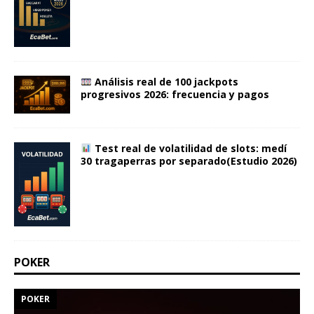
Análisis real de 100 jackpots
progresivos 2026: frecuencia y pagos
Test real de volatilidad de slots: medí
30 tragaperras por separado(Estudio 2026)
POKER
POKER