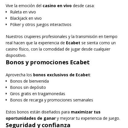
Vive la emoción del
casino en vivo
desde casa:
Ruleta en vivo
Blackjack en vivo
Póker y otros juegos interactivos
Nuestros crupieres profesionales y la transmisión en tiempo
real hacen que la experiencia de
Ecabet
se sienta como un
casino físico, con la comodidad de jugar desde cualquier
dispositivo.
Bonos y promociones Ecabet
Aprovecha los
bonos exclusivos de Ecabet
:
Bonos de bienvenida
Bonos sin depósito
Giros gratis en tragamonedas
Bonos de recarga y promociones semanales
Estos bonos están diseñados para
maximizar tus
oportunidades de ganar
y mejorar tu experiencia de juego.
Seguridad y confianza