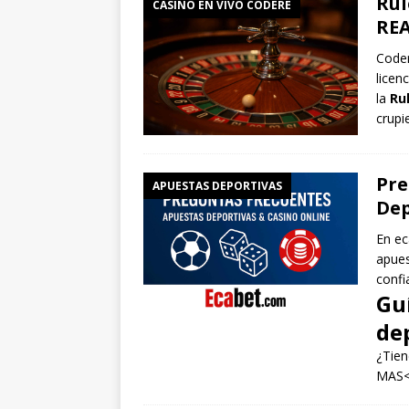
Rul
CASINO EN VIVO CODERE
REA
Code
licen
la
Ru
crupi
Pre
APUESTAS DEPORTIVAS
Dep
En e
apues
confi
Gu
de
¿Tie
MAS