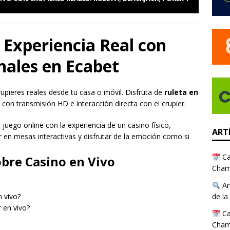
GUE
 23 LaLiga 2025/26: Duelo por el Título, Europa y Permanencia
 Experiencia Real con
nales en Ecabet
uipos llegan como favoritos al playoff de la Champions League
AMPIONS LEAGUE
upieres reales desde tu casa o móvil. Disfruta de
ruleta en
 posibles del playoff de la Champions League 2025/26: todos los
con transmisión HD e interacción directa con el crupier.
AMPIONS LEAGUE
uego online con la experiencia de un casino físico,
ART
 clasificados a octavos y playoffs tras la Jornada 8 de la
ar en mesas interactivas y disfrutar de la emoción como si
APUESTAS CHAMPIONS LEAGUE
Ca
bre Casino en Vivo
uipos rotan en la última jornada de la Champions League
Cham
AMPIONS LEAGUE
An
 vivo?
de l
ios de desempate Champions League 2025/26
APUESTAS
 en vivo?
Cal
Cham