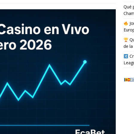
ario de los octavos de final de la Champions League 2025/26:
Qué p
Cham
AS CHAMPIONS LEAGUE
Jo
Euro
Qu
de l
Cr
Leagu