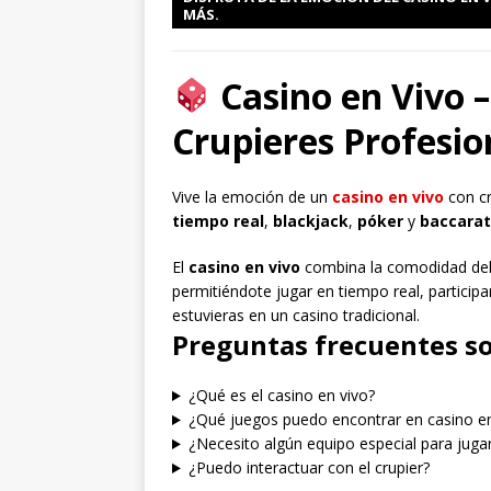
MÁS.
APUESTAS CHAMPIONS LEA
[ 29. enero 2026 ]
Jornada
Casino en Vivo –
APUESTAS LALIGA
Crupieres Profesio
[ 29. enero 2026 ]
Qué eq
2025/26
APUESTAS CH
Vive la emoción de un
casino en vivo
con cr
[ 29. enero 2026 ]
Cruces
tiempo real
,
blackjack
,
póker
y
baccarat
escenarios
APUESTAS CH
El
casino en vivo
combina la comodidad del j
[ 28. enero 2026 ]
Equipos
permitiéndote jugar en tiempo real, particip
estuvieras en un casino tradicional.
Champions League 2025/26
Preguntas frecuentes so
[ 28. enero 2026 ]
Qué eq
¿Qué es el casino en vivo?
2025/26
APUESTAS CH
¿Qué juegos puedo encontrar en casino en
[ 28. enero 2026 ]
Criter
¿Necesito algún equipo especial para jugar
¿Puedo interactuar con el crupier?
CHAMPIONS LEAGUE