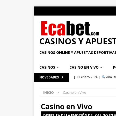
CASINOS Y APUES
CASINOS ONLINE Y APUESTAS DEPORTIVA
CASINOS
CASINO EN VIVO
P
[ 30. enero 2026 ]
Análisi
NOVEDADES
2025/26
APUESTAS CHAM
INICIO
Casino en Vivo
[ 30. enero 2026 ]
Calend
APUESTAS CHAMPIONS LEA
Casino en Vivo
[ 30. enero 2026 ]
Qué pasa
DISFRUTA DE LA EMOCIÓN DEL CASINO EN V