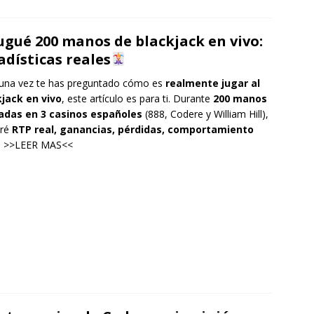
ugué 200 manos de blackjack en vivo:
adísticas reales
guna vez te has preguntado cómo es
realmente jugar al
kjack en vivo
, este artículo es para ti. Durante
200 manos
adas en 3 casinos españoles
(888, Codere y William Hill),
tré
RTP real, ganancias, pérdidas, comportamiento
…
>>LEER MAS<<