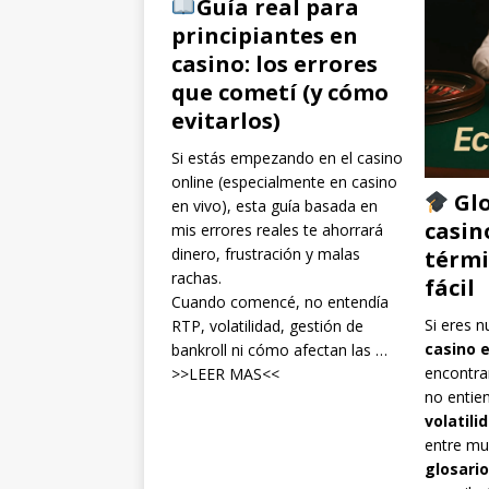
Guía real para
principiantes en
casino: los errores
que cometí (y cómo
evitarlos)
Si estás empezando en el
casino
online
(especialmente en
casino
Glo
en vivo
), esta guía basada en
casino
mis errores reales te ahorrará
dinero, frustración y malas
térmi
rachas.
fácil
Cuando comencé, no entendía
Si eres 
RTP, volatilidad, gestión de
casino e
bankroll ni cómo afectan las …
encontra
>>LEER MAS<<
no entie
volatili
entre mu
glosario