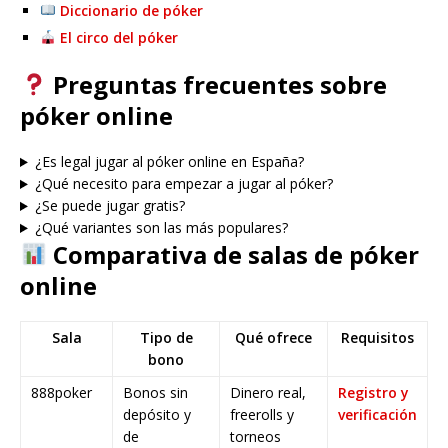
Diccionario de póker
El circo del póker
Preguntas frecuentes sobre
póker online
¿Es legal jugar al póker online en España?
¿Qué necesito para empezar a jugar al póker?
¿Se puede jugar gratis?
¿Qué variantes son las más populares?
Comparativa de salas de póker
online
Sala
Tipo de
Qué ofrece
Requisitos
bono
888poker
Bonos sin
Dinero real,
Registro y
depósito y
freerolls y
verificación
de
torneos