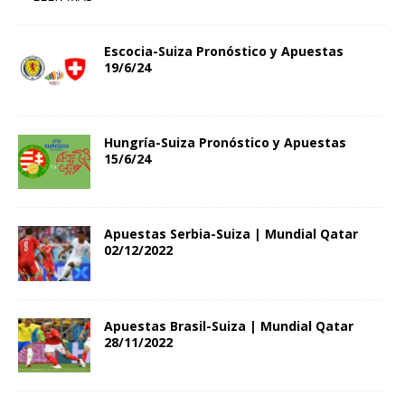
Escocia-Suiza Pronóstico y Apuestas
19/6/24
Hungría-Suiza Pronóstico y Apuestas
15/6/24
Apuestas Serbia-Suiza | Mundial Qatar
02/12/2022
Apuestas Brasil-Suiza | Mundial Qatar
28/11/2022