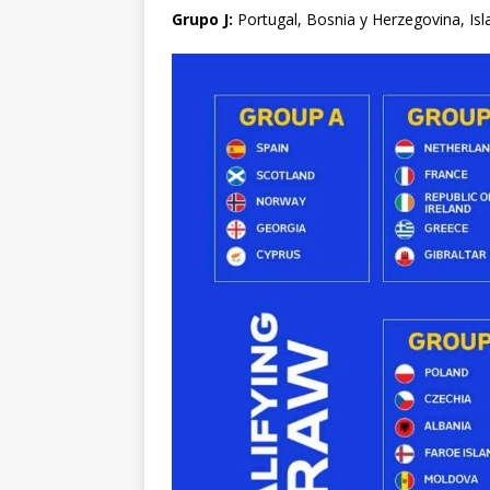
Grupo J:
Portugal, Bosnia y Herzegovina, Isl