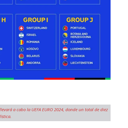
 llevará a cabo la UEFA EURO 2024, donde un total de diez
ística.