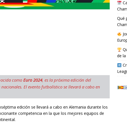
Cal
Cham
ario de los octavos de final de la Champions League 2025/26:
Qué p
Cham
AS CHAMPIONS LEAGUE
Jo
Euro
Qu
de l
Cr
Leagu
nocida como
Euro 2024
, es la próxima edición del
nacionales. El evento futbolístico se llevará a cabo en
oséptima edición se llevará a cabo en Alemania durante los
mocionante competencia en la que los mejores equipos de
tinental.