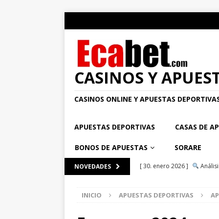
CASINOS Y APUES
CASINOS ONLINE Y APUESTAS DEPORTIVA
APUESTAS DEPORTIVAS
CASAS DE A
BONOS DE APUESTAS
SORARE
[ 30. enero 2026 ]
Análisi
NOVEDADES
2025/26
APUESTAS CHAM
INICIO
APUESTAS DEPORTIVAS
AP
[ 30. enero 2026 ]
Calend
APUESTAS CHAMPIONS LEA