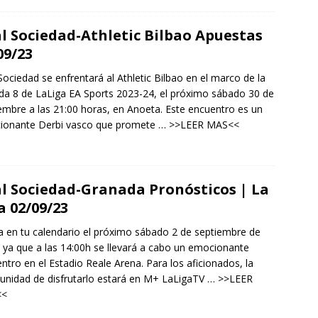
l Sociedad-Athletic Bilbao Apuestas
09/23
Sociedad se enfrentará al Athletic Bilbao en el marco de la
da 8 de LaLiga EA Sports 2023-24, el próximo sábado 30 de
embre a las 21:00 horas, en Anoeta. Este encuentro es un
ionante Derbi vasco que promete …
>>LEER MAS<<
l Sociedad-Granada Pronósticos | La
a 02/09/23
 en tu calendario el próximo sábado 2 de septiembre de
 ya que a las 14:00h se llevará a cabo un emocionante
ntro en el Estadio Reale Arena. Para los aficionados, la
unidad de disfrutarlo estará en M+ LaLigaTV …
>>LEER
<<