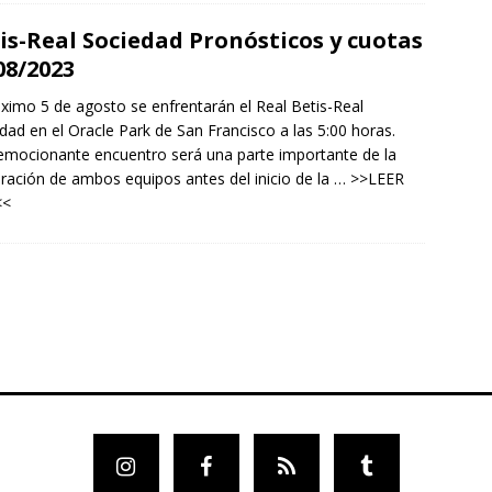
is-Real Sociedad Pronósticos y cuotas
08/2023
óximo 5 de agosto se enfrentarán el Real Betis-Real
dad en el Oracle Park de San Francisco a las 5:00 horas.
emocionante encuentro será una parte importante de la
ración de ambos equipos antes del inicio de la …
>>LEER
<<