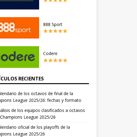
888 Sport
Codere
ÍCULOS RECIENTES
lendario de los octavos de final de la
pions League 2025/26: fechas y formato
álisis de los equipos clasificados a octavos
a Champions League 2025/26
endario oficial de los playoffs de la
pions League 2025/26