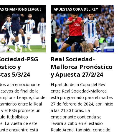
AS CHAMPIONS LEAGUE
APUESTAS COPA DEL REY
Sociedad-PSG
Real Sociedad-
stico y
Mallorca Pronóstico
tas 5/3/24
y Apuesta 27/2/24
dos a la emocionante
El partido de la
Copa del Rey
ctavos de final de la
entre Real Sociedad-Mallorca
ampions League
, donde
está programado para el martes
tamiento entre la Real
27 de febrero de 2024, con inicio
 y el PSG promete un
a las 21:30 horas. La
lo futbolístico
emocionante contienda se
le. La vuelta de este
llevará a cabo en el estadio
nte encuentro está
Reale Arena, también conocido