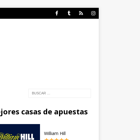
jores casas de apuestas
William Hill