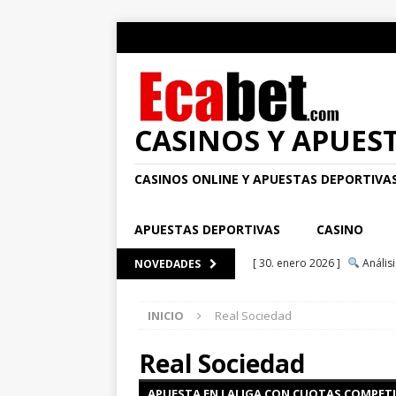
CASINOS Y APUES
CASINOS ONLINE Y APUESTAS DEPORTIVA
APUESTAS DEPORTIVAS
CASINO
[ 30. enero 2026 ]
Análisi
NOVEDADES
2025/26
APUESTAS CHAM
INICIO
Real Sociedad
[ 30. enero 2026 ]
Calend
APUESTAS CHAMPIONS LEA
Real Sociedad
[ 30. enero 2026 ]
Qué pasa
APUESTA EN LALIGA CON CUOTAS COMPETI