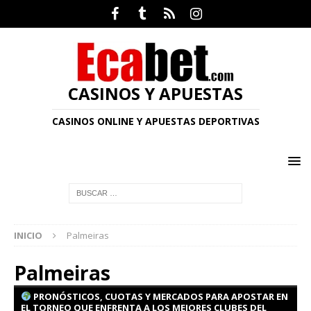
CASINOS Y APUESTAS
CASINOS ONLINE Y APUESTAS DEPORTIVAS
INICIO
Palmeiras
Palmeiras
PRONÓSTICOS, CUOTAS Y MERCADOS PARA APOSTAR EN
EL TORNEO QUE ENFRENTA A LOS MEJORES CLUBES DEL