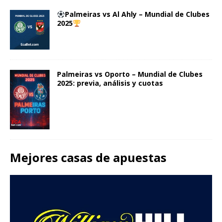
Palmeiras vs Al Ahly – Mundial de Clubes
2025
Palmeiras vs Oporto – Mundial de Clubes
2025: previa, análisis y cuotas
Mejores casas de apuestas